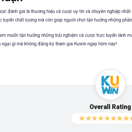
ợc đánh giá là thương hiệu cá cược uy tín và chuyên nghiệp nhất 
c tuyến chất lượng mà còn giúp người chơi tận hưởng những phần 
em muốn tận hưởng những trải nghiệm cá cược trực tuyến lành mạ
 ngại gì mà không đăng ký tham gia Kuwin ngay hôm nay!
Overall Rating