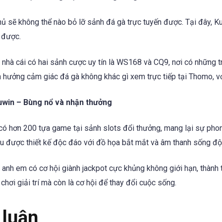
hủ sẽ không thể nào bỏ lỡ sảnh đá gà trực tuyến được. Tại đây,
 được.
, nhà cái có hai sảnh cược uy tín là WS168 và CQ9, nơi có những 
 hưởng cảm giác đá gà không khác gì xem trực tiếp tại Thomo, v
uwin – Bùng nổ và nhận thưởng
có hơn 200 tựa game tại sảnh slots đổi thưởng, mang lại sự pho
 được thiết kế độc đáo với đồ họa bắt mắt và âm thanh sống động
, anh em có cơ hội giành jackpot cực khủng không giới hạn, thành 
ò chơi giải trí mà còn là cơ hội để thay đổi cuộc sống.
 luận