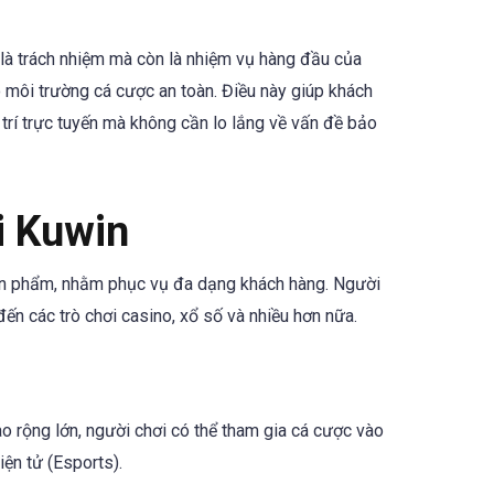
 là trách nhiệm mà còn là nhiệm vụ hàng đầu của
 môi trường cá cược an toàn. Điều này giúp khách
rí trực tuyến mà không cần lo lắng về vấn đề bảo
i Kuwin
ản phẩm, nhằm phục vụ đa dạng khách hàng. Người
đến các trò chơi casino, xổ số và nhiều hơn nữa.
ao rộng lớn, người chơi có thể tham gia cá cược vào
ện tử (Esports).