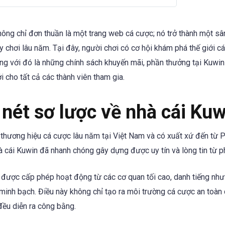
ông chỉ đơn thuần là một trang web cá cược; nó trở thành một sâ
y chơi lâu năm. Tại đây, người chơi có cơ hội khám phá thế giới c
ng với đó là những chính sách khuyến mãi, phần thưởng tại Kuwin 
i cho tất cả các thành viên tham gia.
 nét sơ lược về nhà cái Ku
 thương hiệu cá cược lâu năm tại Việt Nam và có xuất xứ đến từ Ph
à cái Kuwin đã nhanh chóng gây dựng được uy tín và lòng tin từ ph
 được cấp phép hoạt động từ các cơ quan tối cao, danh tiếng nh
minh bạch. Điều này không chỉ tạo ra môi trường cá cược an toà
 đều diễn ra công bằng.