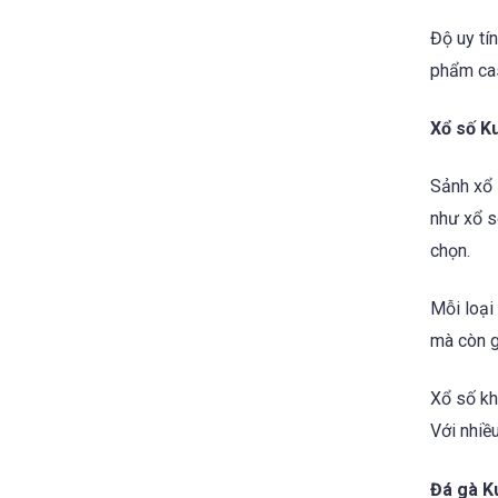
Độ uy tín
phẩm cas
Xổ số Ku
Sảnh xổ 
như xổ s
chọn.
Mỗi loại
mà còn g
Xổ số kh
Với nhiề
Đá gà K