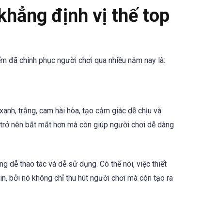
khẳng định vị thế top
ểm đã chinh phục người chơi qua nhiều năm nay là:
anh, trắng, cam hài hòa, tạo cảm giác dễ chịu và
trở nên bắt mắt hơn mà còn giúp người chơi dễ dàng
 dễ thao tác và dễ sử dụng. Có thể nói, việc thiết
n, bởi nó không chỉ thu hút người chơi mà còn tạo ra