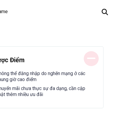
game
ợc Điểm
hông thể đăng nhập do nghẽn mạng ở các
hung giờ cao điểm
huyến mãi chưa thực sự đa dạng, cần cập
hật thêm nhiều ưu đãi