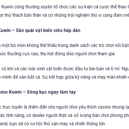
, Kuwin cũng thường xuyên tổ chức các sự kiện cá cược thể thao 
ơi thử thách bản thân và có những trải nghiệm thú vị cùng đam mê
uwin – Săn quái vật biển siêu hấp dẫn
à một bộ môn không thể thiếu trong danh sách các trò chơi nổi b
ức thưởng cực cao, thu hút đông đảo người chơi tham gia.
 vũ khí và các loài sinh vật biển được đầu tư bài bản và tỉ mỉ. Ng
o mình để săn bắt cá. Sự kết hợp giữa kỹ năng và may mắn khiến c
sino Kuwin – Sòng bạc ngay tầm tay
 trực tuyến là điểm đến cho người chơi yêu thích casino nhưng lại
ác tính năng, có dealer người thật và số lượng bàn chơi phong phú.
arat, bạn sẽ có cơ hội thử vận may và chiến thắng lớn.