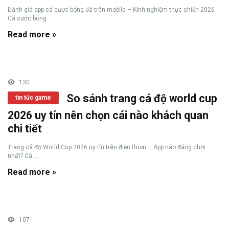
Đánh giá app cá cược bóng đá trên mobile – Kinh nghiệm thực chiến 2026
Cá cược bóng ...
Read more »
130
So sánh trang cá độ world cup
tin tức game
2026 uy tín nên chọn cái nào khách quan
chi tiết
Trang cá độ World Cup 2026 uy tín trên điện thoại – App nào đáng chơi
nhất? Cá ...
Read more »
107