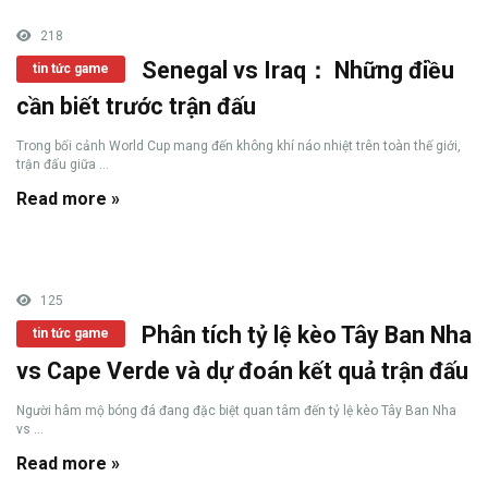
218
Senegal vs Iraq： Những điều
tin tức game
cần biết trước trận đấu
Trong bối cảnh World Cup mang đến không khí náo nhiệt trên toàn thế giới,
trận đấu giữa ...
Read more »
125
Phân tích tỷ lệ kèo Tây Ban Nha
tin tức game
vs Cape Verde và dự đoán kết quả trận đấu
Người hâm mộ bóng đá đang đặc biệt quan tâm đến tỷ lệ kèo Tây Ban Nha
vs ...
Read more »