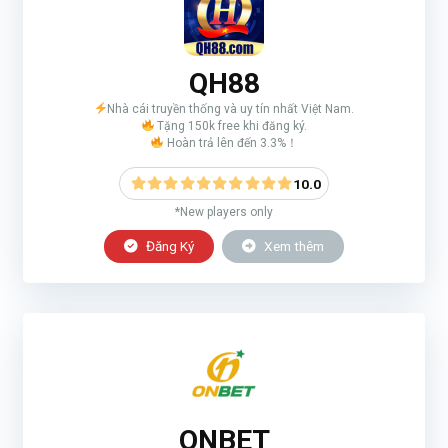
QH88
Nhà cái truyền thống và uy tín nhất Việt Nam.
Tặng 150k free khi đăng ký.
Hoàn trả lên đến 3.3%！
10.0
*New players only
Đăng Ký
Xem thêm
ONBET