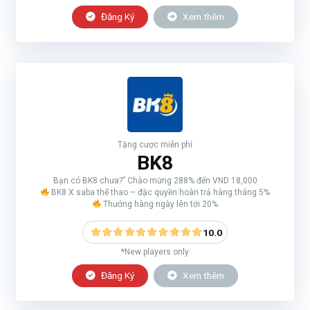
Đăng Ký
Xem thêm
Tặng cược miễn phí
BK8
Bạn có BK8 chưa?” Chào mừng 288% đến VND 18,000
BK8 X saba thể thao – đặc quyền hoàn trả hàng tháng 5%
Thưởng hàng ngày lên tới 20%
10.0
*New players only
Đăng Ký
Xem thêm