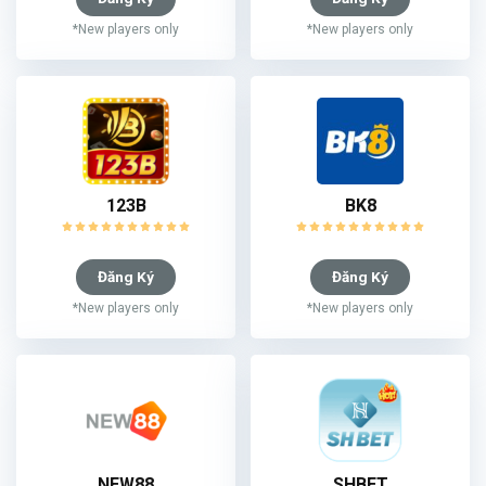
*New players only
*New players only
123B
BK8
Đăng Ký
Đăng Ký
*New players only
*New players only
NEW88
SHBET