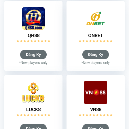
QH88
ONBET
Đăng Ký
Đăng Ký
*New players only
*New players only
LUCK8
VN88
Đăng Ký
Đăng Ký