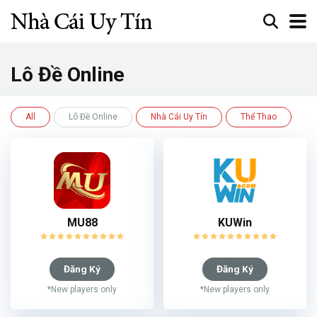
Lô Đề Online
All
Lô Đề Online
Nhà Cái Uy Tín
Thể Thao
MU88
KUWin
Đăng Ký
Đăng Ký
*New players only
*New players only