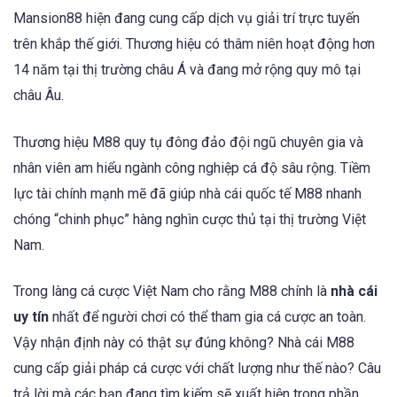
Mansion88 hiện đang cung cấp dịch vụ giải trí trực tuyến
trên khắp thế giới. Thương hiệu có thâm niên hoạt động hơn
14 năm tại thị trường châu Á và đang mở rộng quy mô tại
châu Âu.
Thương hiệu M88 quy tụ đông đảo đội ngũ chuyên gia và
nhân viên am hiểu ngành công nghiệp cá độ sâu rộng. Tiềm
lực tài chính mạnh mẽ đã giúp nhà cái quốc tế M88 nhanh
chóng “chinh phục” hàng nghìn cược thủ tại thị trường Việt
Nam.
Trong làng cá cược Việt Nam cho rằng M88 chính là
nhà cái
uy tín
nhất để người chơi có thể tham gia cá cược an toàn.
Vậy nhận định này có thật sự đúng không? Nhà cái M88
cung cấp giải pháp cá cược với chất lượng như thế nào? Câu
trả lời mà các bạn đang tìm kiếm sẽ xuất hiện trong phần