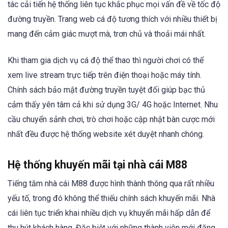
tác cải tiến hệ thống liên tục khắc phục mọi vấn đề về tốc độ
đường truyền. Trang web cá độ tương thích với nhiều thiết bị
mang đến cảm giác mượt mà, trơn chủ và thoải mái nhất.
Khi tham gia dịch vụ cá độ thể thao thì người chơi có thể
xem live stream trực tiếp trên điện thoại hoặc máy tính.
Chính sách bảo mật đường truyền tuyệt đối giúp bạc thủ
cảm thấy yên tâm cả khi sử dụng 3G/ 4G hoặc Internet. Nhu
cầu chuyển sảnh chơi, trò chơi hoặc cập nhật bàn cược mới
nhất đều được hệ thống website xét duyệt nhanh chóng.
Hệ thống khuyến mãi tại nhà cái M88
Tiếng tăm nhà cái M88 được hình thành thông qua rất nhiều
yếu tố, trong đó không thể thiếu chính sách khuyến mãi. Nhà
cái liên tục triển khai nhiều dịch vụ khuyến mãi hấp dẫn để
thu hút khách hàng. Đặc biệt với những thành viên mới đăng