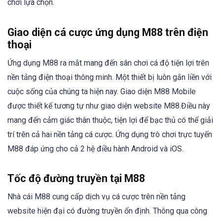
chơi lựa chọn.
Giao diện cá cược ứng dụng M88 trên điện
thoại
Ứng dụng M88 ra mắt mang đến sân chơi cá độ tiện lợi trên
nền tảng điện thoại thông minh. Một thiết bị luôn gắn liền với
cuộc sống của chúng ta hiện nay. Giao diện M88 Mobile
được thiết kế tương tự như giao diện website M88.Điều này
mang đến cảm giác thân thuộc, tiện lợi để bạc thủ có thể giải
trí trên cả hai nền tảng cá cược. Ứng dụng trò chơi trực tuyến
M88 đáp ứng cho cả 2 hệ điều hành Android và iOS.
Tốc độ đường truyền tại M88
Nhà cái M88 cung cấp dịch vụ cá cược trên nền tảng
website hiện đại có đường truyền ổn định. Thông qua công