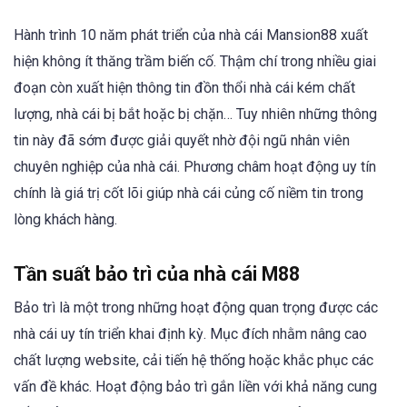
Hành trình 10 năm phát triển của nhà cái Mansion88 xuất
hiện không ít thăng trầm biến cố. Thậm chí trong nhiều giai
đoạn còn xuất hiện thông tin đồn thổi nhà cái kém chất
lượng, nhà cái bị bắt hoặc bị chặn… Tuy nhiên những thông
tin này đã sớm được giải quyết nhờ đội ngũ nhân viên
chuyên nghiệp của nhà cái. Phương châm hoạt động uy tín
chính là giá trị cốt lõi giúp nhà cái củng cố niềm tin trong
lòng khách hàng.
Tần suất bảo trì của nhà cái M88
Bảo trì là một trong những hoạt động quan trọng được các
nhà cái uy tín triển khai định kỳ. Mục đích nhằm nâng cao
chất lượng website, cải tiến hệ thống hoặc khắc phục các
vấn đề khác. Hoạt động bảo trì gắn liền với khả năng cung