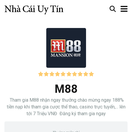
M88
Tham gia M88 nhận ngay thưởng chào mừng ngay 188%
tiền nạp khi tham gia cược thể thao, casino trực tuyến,... lên
tới 7 Triệu VNĐ Đăng ký tham gia ngay