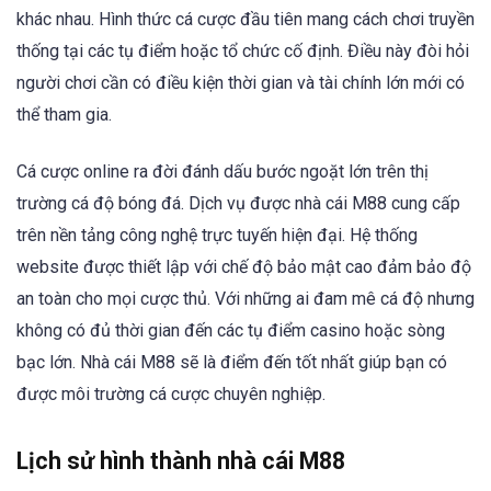
khác nhau. Hình thức cá cược đầu tiên mang cách chơi truyền
thống tại các tụ điểm hoặc tổ chức cố định. Điều này đòi hỏi
người chơi cần có điều kiện thời gian và tài chính lớn mới có
thể tham gia.
Cá cược online ra đời đánh dấu bước ngoặt lớn trên thị
trường cá độ bóng đá. Dịch vụ được nhà cái M88 cung cấp
trên nền tảng công nghệ trực tuyến hiện đại. Hệ thống
website được thiết lập với chế độ bảo mật cao đảm bảo độ
an toàn cho mọi cược thủ. Với những ai đam mê cá độ nhưng
không có đủ thời gian đến các tụ điểm casino hoặc sòng
bạc lớn. Nhà cái M88 sẽ là điểm đến tốt nhất giúp bạn có
được môi trường cá cược chuyên nghiệp.
Lịch sử hình thành nhà cái M88