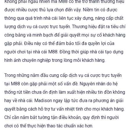
Không phải ngẫu nhiên mà M88 có thể trở thành thương hiệu
được nhiều cược thủ lựa chọn đến vậy. Niềm tin có được
thông qua quá trình nhà cái liên tục xây dựng, nâng cấp chất
lượng dịch vụ cá cược trực tuyến. Thương hiệu đặt ra tiêu chí
công bằng và minh bạch để giải quyết mọi sự cố khách hàng
gặp phải. Điều này có thể đảm bảo tối đa quyền lợi của
người chơi tại nhà cái M88. Đồng thời giúp nhà cái tạo dựng
hình ảnh chuyên nghiệp trong lòng mỗi khách hàng.
Trong những năm đầu cung cấp dịch vụ cá cược trực tuyến
tại M88 còn gặp phải một số vấn đề. Nguyên nhân do hệ
thống rút tiền chưa ổn định làm xuất hiện nhiều tin đồn không
hay về nhà cái. Madison ngay lập tức đưa ra phương án giải
quyết bằng cách hỗ trợ tư vấn nhiệt tình cho mọi khách hàng.
Chỉ cần nắm bắt tường tận điều khoản, quy định thì người
chơi có thể thực hiện thao tác chuẩn xác hơn.