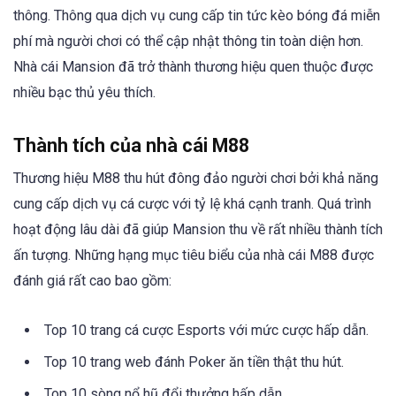
thông. Thông qua dịch vụ cung cấp tin tức kèo bóng đá miễn
phí mà người chơi có thể cập nhật thông tin toàn diện hơn.
Nhà cái Mansion đã trở thành thương hiệu quen thuộc được
nhiều bạc thủ yêu thích.
Thành tích của nhà cái M88
Thương hiệu M88 thu hút đông đảo người chơi bởi khả năng
cung cấp dịch vụ cá cược với tỷ lệ khá cạnh tranh. Quá trình
hoạt động lâu dài đã giúp Mansion thu về rất nhiều thành tích
ấn tượng. Những hạng mục tiêu biểu của nhà cái M88 được
đánh giá rất cao bao gồm:
Top 10 trang cá cược Esports với mức cược hấp dẫn.
Top 10 trang web đánh Poker ăn tiền thật thu hút.
Top 10 sòng nổ hũ đổi thưởng hấp dẫn.