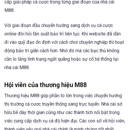
cấp giải pháp cá cược trong từng giai đoạn của nhà cái
M88.
Với giai đoạn đầu chuyển hướng sang dịch vụ cá cược
online đòi hỏi tần suất bảo trì liên tục. Khi website đã dần
đi vào quỹ đạo ổn định với cách chơi chuyên nghiệp thì hoạt
động bảo trì giãn cách hơn. Nhờ đó mà các bạc thủ không
cần lo lắng tình trạng ngắt quãng hoặc sự cố hệ thống tại
nhà cái M88.
Hội viên của thương hiệu M88
Thương hiệu M88 góp phần to lớn trong việc chuyển hướng
thị trường cá cược truyền thống sang trực tuyến. Nhà cái sở
hữu bề dày thời gian cũng như các thành tích nổi bật trong
việc cung cấp dịch vụ cá độ hiện đại. Các con số về hội viên,
thành viên yêu quý nhà cái chính là minh chứng tốt nhất