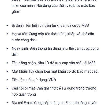
nhân của mình. Nội dung cầu điền vào biểu mẫu bao
gồm:
Bí danh: Tên hiển thị trên tài khoản cá cược M88
Họ và tên: Cung cấp tên thật trùng khớp với thẻ căn
cước công dân.
Ngày sinh: Điền thông tin đúng như thẻ căn cước công
dân,
Tên đăng nhập: Như ID để truy cập vào nhà cái M88
Mật khẩu: Tùy chọn loại mật khẩu có độ bảo mật cao.
Tiền tệ muốn sử dụng: VNĐ
Câu hỏi bí mật: Cần ghi nhớ để sử dụng trong trường
hợp quan trọng.
Địa chỉ Email: Cung cấp thông tin Email thường xuyên