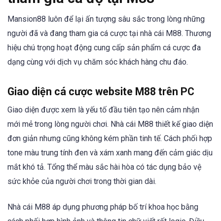
Mansion88 luôn để lại ấn tượng sâu sắc trong lòng những
người đã và đang tham gia cá cược tại nhà cái M88. Thương
hiệu chú trọng hoạt động cung cấp sản phẩm cá cược đa
dạng cùng với dịch vụ chăm sóc khách hàng chu đáo.
Giao diện cá cược website M88 trên PC
Giao diện được xem là yếu tố đầu tiên tạo nên cảm nhận
mới mẻ trong lòng người chơi. Nhà cái M88 thiết kế giao diện
đơn giản nhưng cũng không kém phần tinh tế. Cách phối hợp
tone màu trung tính đen và xám xanh mang đến cảm giác dịu
mắt khó tả. Tổng thể màu sắc hài hòa có tác dụng bảo vệ
sức khỏe của người chơi trong thời gian dài.
Nhà cái M88 áp dụng phương pháp bố trí khoa học bằng