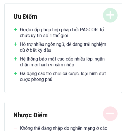
Ưu Điểm
Được cấp phép hợp pháp bởi PAGCOR, tổ
chức uy tín số 1 thế giới
Hỗ trợ nhiều ngôn ngữ, dễ dàng trải nghiệm
dù ở bất kỳ đâu
Hệ thống bảo mật cao cấp nhiều lớp, ngăn
chặn mọi hành vi xâm nhập
Đa dạng các trò chơi cá cược, loại hình đặt
cược phong phú
Nhược Điểm
Không thể đăng nhập do nghẽn mạng ở các