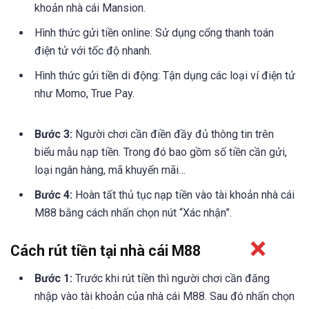
khoản nhà cái Mansion.
Hình thức gửi tiền online: Sử dụng cổng thanh toán
điện tử với tốc độ nhanh.
Hình thức gửi tiền di động: Tận dụng các loại ví điện tử
như Momo, True Pay.
Bước 3:
Người chơi cần điền đầy đủ thông tin trên
biểu mẫu nạp tiền. Trong đó bao gồm số tiền cần gửi,
loại ngân hàng, mã khuyến mãi…
Bước 4:
Hoàn tất thủ tục nạp tiền vào tài khoản nhà cái
M88 bằng cách nhấn chọn nút “Xác nhận”.
Cách rút tiền tại nhà cái M88
Bước 1:
Trước khi rút tiền thì người chơi cần đăng
nhập vào tài khoản của nhà cái M88. Sau đó nhấn chọn