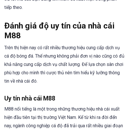
tiếp theo.
Đánh giá độ uy tín của nhà cái
M88
Trên thị hiện nay có rất nhiều thương hiệu cung cấp dịch vụ
cá độ bóng đá. Thế nhưng không phải đơn vị nào cũng có đủ
khả năng cung cấp dịch vụ chất lượng. Để lựa chọn sân chơi
phù hợp cho mình thì cược thủ nên tìm hiểu kỹ lưỡng thông
tin về nhà cái đó.
Uy tín nhà cái M88
M88 nổi tiếng là một trong những thương hiệu nhà cái xuất
hiện đầu tiên tại thị trường Việt Nam. Kể từ khi ra đời đến
nay, ngành công nghiệp cá độ đã trải qua rất nhiều giai đoạn