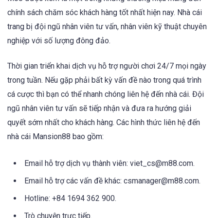
chính sách chăm sóc khách hàng tốt nhất hiện nay. Nhà cái
trang bị đội ngũ nhân viên tư vấn, nhân viên kỹ thuật chuyên
nghiệp với số lượng đông đảo.
Thời gian triển khai dịch vụ hỗ trợ người chơi 24/7 mọi ngày
trong tuần. Nếu gặp phải bất kỳ vấn đề nào trong quá trình
cá cược thì bạn có thể nhanh chóng liên hệ đến nhà cái. Đội
ngũ nhân viên tư vấn sẽ tiếp nhận và đưa ra hướng giải
quyết sớm nhất cho khách hàng. Các hình thức liên hệ đến
nhà cái Mansion88 bao gồm:
Email hỗ trợ dịch vụ thành viên:
viet_cs@m88.com
.
Email hỗ trợ các vấn đề khác:
csmanager@m88.com
.
Hotline: +84 1694 362 900.
Trò chuyện trực tiếp.