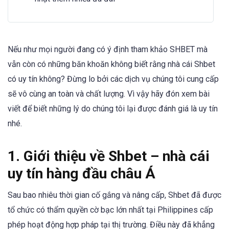
Nếu như mọi người đang có ý định tham khảo SHBET mà
vẫn còn có những băn khoăn không biết rằng nhà cái Shbet
có uy tín không? Đừng lo bởi các dịch vụ chúng tôi cung cấp
sẽ vô cùng an toàn và chất lượng. Vì vậy hãy đón xem bài
viết để biết những lý do chúng tôi lại được đánh giá là uy tín
nhé.
1. Giới thiệu về Shbet – nhà cái
uy tín hàng đầu châu Á
Sau bao nhiêu thời gian cố gắng và nâng cấp, Shbet đã được
tổ chức có thẩm quyền cờ bạc lớn nhất tại Philippines cấp
phép hoạt động hợp pháp tại thị trường. Điều này đã khẳng