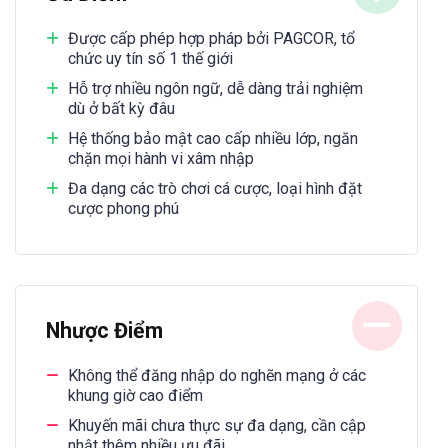
Được cấp phép hợp pháp bởi PAGCOR, tổ
chức uy tín số 1 thế giới
Hỗ trợ nhiều ngôn ngữ, dễ dàng trải nghiệm
dù ở bất kỳ đâu
Hệ thống bảo mật cao cấp nhiều lớp, ngăn
chặn mọi hành vi xâm nhập
Đa dạng các trò chơi cá cược, loại hình đặt
cược phong phú
Nhược Điểm
Không thể đăng nhập do nghẽn mạng ở các
khung giờ cao điểm
Khuyến mãi chưa thực sự đa dạng, cần cập
nhật thêm nhiều ưu đãi