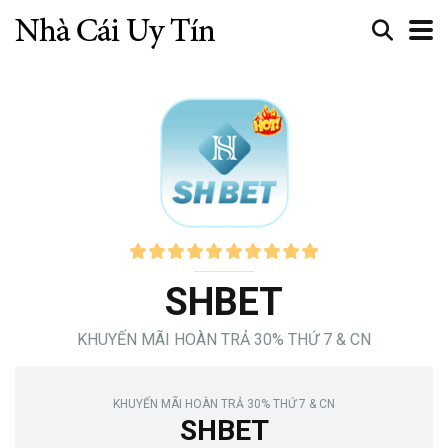
SHBET
KHUYẾN MÃI HOÀN TRẢ 30% THỨ 7 & CN
KHUYẾN MÃI HOÀN TRẢ 30% THỨ 7 & CN
SHBET