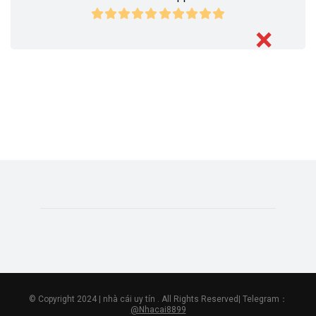
© Copyright 2024 | nhà cái uy tín . All Rights Reserved| Telegram：
@Nhacai8899