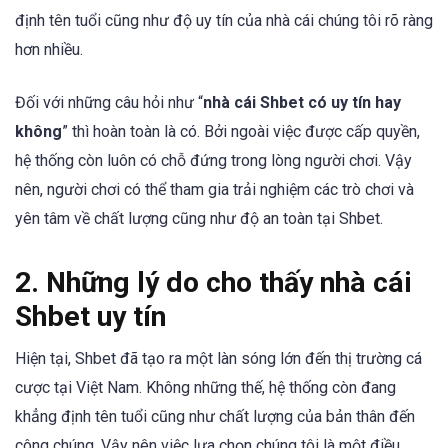
định tên tuổi cũng như độ uy tín của nhà cái chúng tôi rõ ràng
hơn nhiều.
Đối với những câu hỏi như “
nhà cái Shbet có uy tín hay
không
” thì hoàn toàn là có. Bởi ngoài việc được cấp quyền,
hệ thống còn luôn có chỗ đứng trong lòng người chơi. Vậy
nên, người chơi có thể tham gia trải nghiệm các trò chơi và
yên tâm về chất lượng cũng như độ an toàn tại Shbet.
2. Những lý do cho thấy nhà cái
Shbet uy tín
Hiện tại, Shbet đã tạo ra một làn sóng lớn đến thị trường cá
cược tại Việt Nam. Không những thế, hệ thống còn đang
khẳng định tên tuổi cũng như chất lượng của bản thân đến
công chúng. Vậy nên việc lựa chọn chúng tôi là một điều