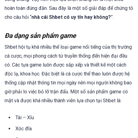
hoàn toàn đúng đắn. Sau đây là một số giải đáp để chứng tỏ
cho câu hỏi “
nhà cái Shbet có uy tín hay không?
”.
Đa dạng sản phẩm game
Shbet hội tụ khá nhiều thể loại game nổi tiếng của thị trường
cá cược, mọi phong cách từ truyền thống đến hiện đại đều
có. Các tựa game luôn được sắp xếp và thiết kế một cách
độc lạ, khoa học. Đặc biệt là cá cược thể thao luôn được hệ
thống cập nhật thông tin mọi ngày nên mọi người không bao
giờ phải lo việc bỏ lỡ trận đấu. Một số sản phẩm game có
mặt và được khá nhiều thành viên lựa chọn tại Shbet là:
Tài – Xỉu
Xóc đĩa