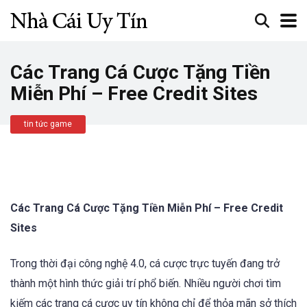
Các Trang Cá Cược Tặng Tiền
Miễn Phí – Free Credit Sites
tin tức game
Các Trang Cá Cược Tặng Tiền Miễn Phí – Free Credit
Sites
Trong thời đại công nghệ 4.0, cá cược trực tuyến đang trở
thành một hình thức giải trí phổ biến. Nhiều người chơi tìm
kiếm các trang cá cược uy tín không chỉ để thỏa mãn sở thích