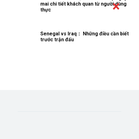
mai chi tiết khách quan từ người dùng
thực
Senegal vs Iraq： Những điều cần biết
trước trận đấu