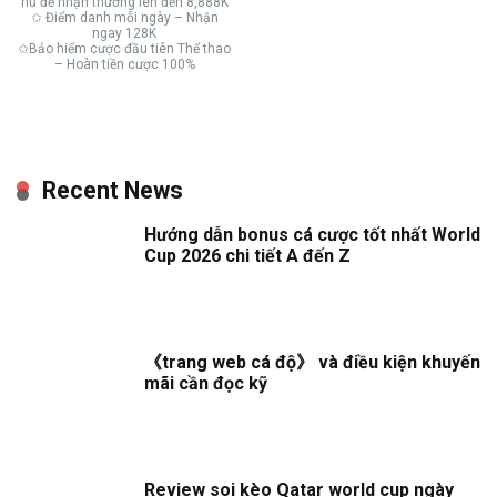
hủ để nhận thưởng lên đến 8,888K
✩ Điểm danh mỗi ngày – Nhận
ngay 128K
✩Bảo hiểm cược đầu tiên Thể thao
– Hoàn tiền cược 100%
Recent News
Hướng dẫn bonus cá cược tốt nhất World
Cup 2026 chi tiết A đến Z
《trang web cá độ》 và điều kiện khuyến
mãi cần đọc kỹ
Review soi kèo Qatar world cup ngày