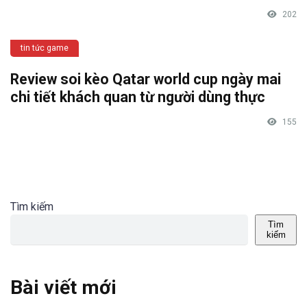
202
tin tức game
Review soi kèo Qatar world cup ngày mai
chi tiết khách quan từ người dùng thực
155
Tìm kiếm
Tìm
kiếm
Bài viết mới