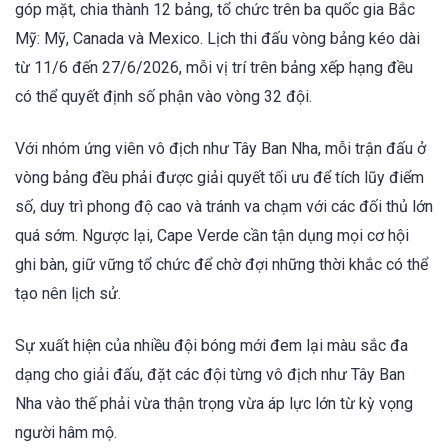
góp mặt, chia thành 12 bảng, tổ chức trên ba quốc gia Bắc
Mỹ: Mỹ, Canada và Mexico. Lịch thi đấu vòng bảng kéo dài
từ 11/6 đến 27/6/2026, mỗi vị trí trên bảng xếp hạng đều
có thể quyết định số phận vào vòng 32 đội.
Với nhóm ứng viên vô địch như Tây Ban Nha, mỗi trận đấu ở
vòng bảng đều phải được giải quyết tối ưu để tích lũy điểm
số, duy trì phong độ cao và tránh va chạm với các đối thủ lớn
quá sớm. Ngược lại, Cape Verde cần tận dụng mọi cơ hội
ghi bàn, giữ vững tổ chức để chờ đợi những thời khắc có thể
tạo nên lịch sử.
Sự xuất hiện của nhiều đội bóng mới đem lại màu sắc đa
dạng cho giải đấu, đặt các đội từng vô địch như Tây Ban
Nha vào thế phải vừa thận trọng vừa áp lực lớn từ kỳ vọng
người hâm mộ.