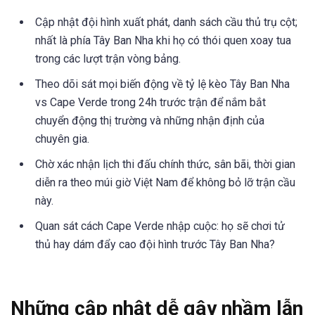
Cập nhật đội hình xuất phát, danh sách cầu thủ trụ cột;
nhất là phía Tây Ban Nha khi họ có thói quen xoay tua
trong các lượt trận vòng bảng.
Theo dõi sát mọi biến động về tỷ lệ kèo Tây Ban Nha
vs Cape Verde trong 24h trước trận để nắm bắt
chuyển động thị trường và những nhận định của
chuyên gia.
Chờ xác nhận lịch thi đấu chính thức, sân bãi, thời gian
diễn ra theo múi giờ Việt Nam để không bỏ lỡ trận cầu
này.
Quan sát cách Cape Verde nhập cuộc: họ sẽ chơi tử
thủ hay dám đẩy cao đội hình trước Tây Ban Nha?
Những cập nhật dễ gây nhầm lẫn