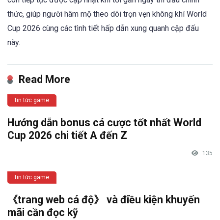
thức, giúp người hâm mộ theo dõi trọn vẹn không khí World
Cup 2026 cùng các tình tiết hấp dẫn xung quanh cặp đấu
này.
Read More
tin tức game
Hướng dẫn bonus cá cược tốt nhất World
Cup 2026 chi tiết A đến Z
135
tin tức game
《trang web cá độ》 và điều kiện khuyến
mãi cần đọc kỹ