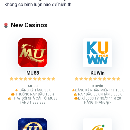
Không có bình luận nào để hiển thị.
New Casinos
MU88
KUWin
MU88
KUWin
ĐĂNG KÝ TẶNG 88K
ĐĂNG KÝ NHẬN MIỄN PHÍ 100K
THƯỞNG NẠP ĐẦU 100%
NẠP ĐẦU 50K NHẬN 8.888K
THAY ĐỔI NHÀ CÁI TỚI MU88
LÌ XÌ 5000 TỶ NGÀY 11 & 28
TẶNG 1.888.888
HÀNG THÁNG/p>