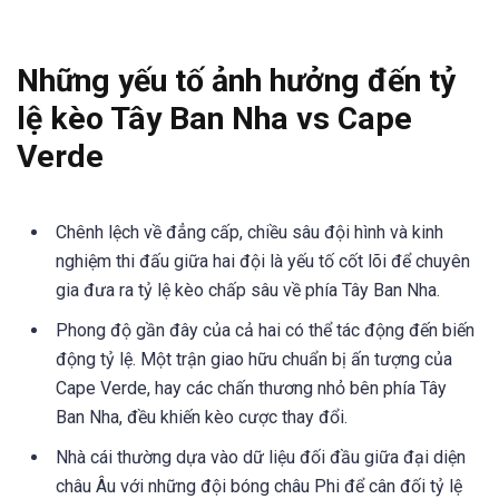
Những yếu tố ảnh hưởng đến tỷ
lệ kèo Tây Ban Nha vs Cape
Verde
Chênh lệch về đẳng cấp, chiều sâu đội hình và kinh
nghiệm thi đấu giữa hai đội là yếu tố cốt lõi để chuyên
gia đưa ra tỷ lệ kèo chấp sâu về phía Tây Ban Nha.
Phong độ gần đây của cả hai có thể tác động đến biến
động tỷ lệ. Một trận giao hữu chuẩn bị ấn tượng của
Cape Verde, hay các chấn thương nhỏ bên phía Tây
Ban Nha, đều khiến kèo cược thay đổi.
Nhà cái thường dựa vào dữ liệu đối đầu giữa đại diện
châu Âu với những đội bóng châu Phi để cân đối tỷ lệ