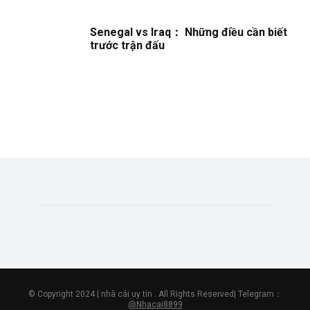
Senegal vs Iraq： Những điều cần biết
trước trận đấu
© Copyright 2024 | nhà cái uy tín . All Rights Reserved| Telegram：
@Nhacai8899