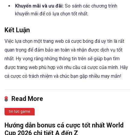
Khuyến mãi và ưu đãi:
So sánh các chương trình
khuyến mãi để có lựa chọn tốt nhất.
Kết Luận
Việc lựa chọn một trang web cá cược bóng đá uy tín là rất
quan trọng để đảm bảo an toàn và nhận được dịch vụ tốt
nhất. Hy vọng rằng những thông tin trên sẽ giúp bạn tìm
được trang web phù hợp với nhu cầu cá cược của mình. Hãy
cá cược có trách nhiệm và chúc bạn gặp nhiều may mắn!
Read More
tin tức game
Hướng dẫn bonus cá cược tốt nhất World
Cup 2026 chi tiết A đến Z