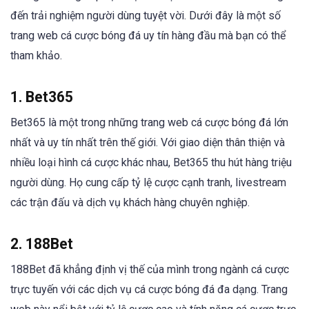
đến trải nghiệm người dùng tuyệt vời. Dưới đây là một số
trang web cá cược bóng đá uy tín hàng đầu mà bạn có thể
tham khảo.
1. Bet365
Bet365 là một trong những trang web cá cược bóng đá lớn
nhất và uy tín nhất trên thế giới. Với giao diện thân thiện và
nhiều loại hình cá cược khác nhau, Bet365 thu hút hàng triệu
người dùng. Họ cung cấp tỷ lệ cược cạnh tranh, livestream
các trận đấu và dịch vụ khách hàng chuyên nghiệp.
2. 188Bet
188Bet đã khẳng định vị thế của mình trong ngành cá cược
trực tuyến với các dịch vụ cá cược bóng đá đa dạng. Trang