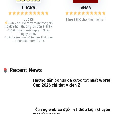
LUCK8
VN88
LUCK8
Tặng 188K chơi thử miễn phí
Săn vé cược may mắn trong Nổ
hủ để nhận thưởng lên đến 8,888K
✩ Điểm danh mỗi ngày – Nhận
ngay 128K
✩Bảo hiểm cược đầu tiên Thể thao
– Hoàn tiền cược 100%
Recent News
Hướng dẫn bonus cá cược tốt nhất World
Cup 2026 chi tiết A đến Z
《trang web cá độ》 và điều kiện khuyến