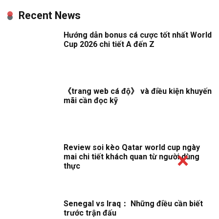
Recent News
Hướng dẫn bonus cá cược tốt nhất World
Cup 2026 chi tiết A đến Z
《trang web cá độ》 và điều kiện khuyến
mãi cần đọc kỹ
Review soi kèo Qatar world cup ngày
mai chi tiết khách quan từ người dùng
thực
Senegal vs Iraq： Những điều cần biết
trước trận đấu