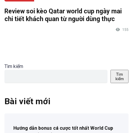
Review soi kèo Qatar world cup ngày mai
chi tiết khách quan từ người dùng thực
155
Tìm kiếm
Tìm
kiếm
Bài viết mới
Hướng dẫn bonus cá cược tốt nhất World Cup