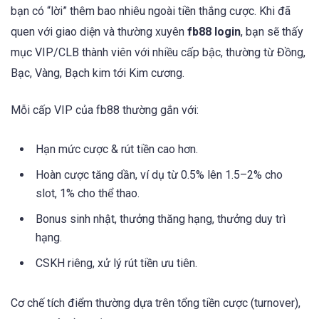
bạn có “lời” thêm bao nhiêu ngoài tiền thắng cược. Khi đã
quen với giao diện và thường xuyên
fb88 login
, bạn sẽ thấy
mục VIP/CLB thành viên với nhiều cấp bậc, thường từ Đồng,
Bạc, Vàng, Bạch kim tới Kim cương.
Mỗi cấp VIP của fb88 thường gắn với:
Hạn mức cược & rút tiền cao hơn.
Hoàn cược tăng dần, ví dụ từ 0.5% lên 1.5–2% cho
slot, 1% cho thể thao.
Bonus sinh nhật, thưởng thăng hạng, thưởng duy trì
hạng.
CSKH riêng, xử lý rút tiền ưu tiên.
Cơ chế tích điểm thường dựa trên tổng tiền cược (turnover),