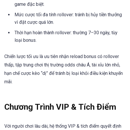
game đặc biệt.
Mức cược tối đa tính rollover: tránh bị hủy tiền thưởng
vì đặt cược quá lớn.
Thời hạn hoàn thành rollover: thường 7–30 ngày, tùy
loại bonus.
Chiến lược tối ưu là ưu tiên nhận reload bonus có rollover
thấp, tập trung chơi thị trường odds châu Á, tài xỉu lớn nhỏ,
hạn chế cược kèo “dị” để tránh bị loại khỏi điều kiện khuyến
mãi.
Chương Trình VIP & Tích Điểm
Với người chơi lâu dài, hệ thống VIP & tích điểm quyết định