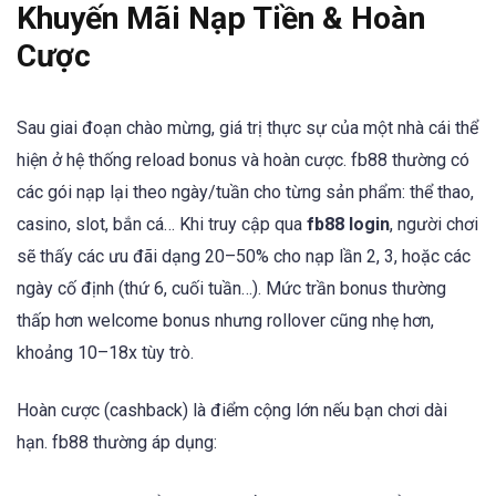
Khuyến Mãi Nạp Tiền & Hoàn
Cược
Sau giai đoạn chào mừng, giá trị thực sự của một nhà cái thể
hiện ở hệ thống reload bonus và hoàn cược. fb88 thường có
các gói nạp lại theo ngày/tuần cho từng sản phẩm: thể thao,
casino, slot, bắn cá… Khi truy cập qua
fb88 login
, người chơi
sẽ thấy các ưu đãi dạng 20–50% cho nạp lần 2, 3, hoặc các
ngày cố định (thứ 6, cuối tuần…). Mức trần bonus thường
thấp hơn welcome bonus nhưng rollover cũng nhẹ hơn,
khoảng 10–18x tùy trò.
Hoàn cược (cashback) là điểm cộng lớn nếu bạn chơi dài
hạn. fb88 thường áp dụng: