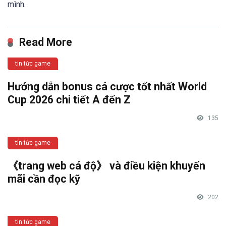
mình.
Read More
tin tức game
Hướng dẫn bonus cá cược tốt nhất World
Cup 2026 chi tiết A đến Z
135
tin tức game
《trang web cá độ》 và điều kiện khuyến
mãi cần đọc kỹ
202
tin tức game