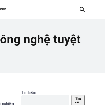
game
ông nghệ tuyệt
Tìm kiếm
Tìm
kiếm
ải nghiệm