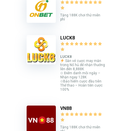
Tặng 188K chơi thử miễn
phí
LUCK8
LUCK8
Săn vé cược may mắn
trong Nổ hủ để nhận thưởng
lên đến 8,888K
✩ Điểm danh mỗi ngày –
Nhận ngay 128K
✩Bảo hiểm cược đầu tiên
Thể thao – Hoàn tiền cược
100%
VN88
Tặng 188K chơi thử miễn