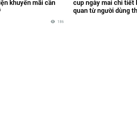
iện khuyến mãi cần
cup ngày mai chi tiết
ỹ
quan từ người dùng t
186