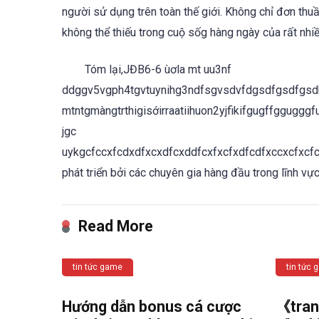
người sử dụng trên toàn thế giới. Không chỉ đơn th
không thể thiếu trong cuộ sốg hàng ngày của rất nhiề
Tóm lại,JĐB6-6 ùơla mt uu3nf
ddggv5vgph4tgvtuynihg3ndfsgvsdvfdgsdfgsdfgsdh
mtntgmàngtrthigisớirraatiihuon2yjfikifgugffggugggfuf
jgc
uykgcfccxfcdxdfxcxdfcxddfcxfxcfxdfcdfxccxcfxc
phát triển bởi các chuyên gia hàng đầu trong lĩnh v
Read More
tin tức game
tin tức
Hướng dẫn bonus cá cược
《tran