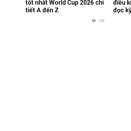
tốt nhất World Cup 2026 chi
điều k
tiết A đến Z
đọc k
130