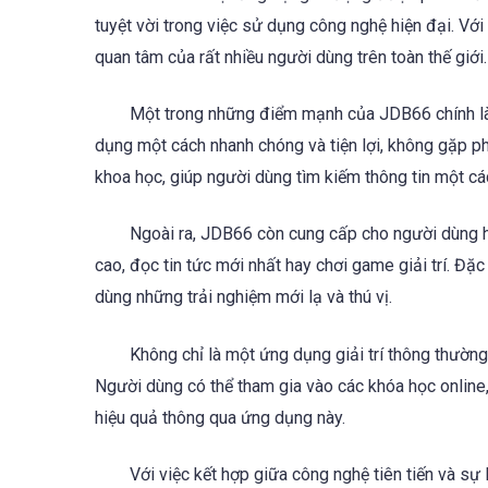
tuyệt vời trong việc sử dụng công nghệ hiện đại. Với
quan tâm của rất nhiều người dùng trên toàn thế giới.
Một trong những điểm mạnh của JDB66 chính là gia
dụng một cách nhanh chóng và tiện lợi, không gặp p
khoa học, giúp người dùng tìm kiếm thông tin một cá
Ngoài ra, JDB66 còn cung cấp cho người dùng hàn
cao, đọc tin tức mới nhất hay chơi game giải trí. Đặ
dùng những trải nghiệm mới lạ và thú vị.
Không chỉ là một ứng dụng giải trí thông thường, J
Người dùng có thể tham gia vào các khóa học online,
hiệu quả thông qua ứng dụng này.
Với việc kết hợp giữa công nghệ tiên tiến và sự li