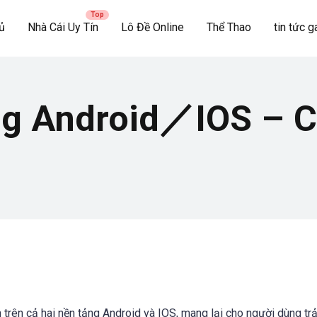
ủ
Nhà Cái Uy Tín
Lô Đề Online
Thể Thao
tin tức 
g Android／IOS – C
n cả hai nền tảng Android và IOS, mang lại cho người dùng tr