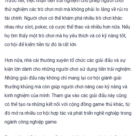
Trước hết, việc nhận tiền trải nghiệm cho phép người chơi
thử nghiệm các trò chơi mới mà không phải lo lắng về rủi ro
tài chính. Người chơi có thể khám phá nhiều trò chơi khác
nhau như slot, poker, cá cược thể thao và nhiều hơn nữa. Nếu
họ tìm thấy một trò chơi mà họ yêu thích và có kỹ năng tốt,
cơ hội để kiếm tiền từ đó là rất lớn.
Hơn nữa, nhà cái thường xuyên tổ chức các giải đấu và sự
kiện lớn dành cho những người chơi sử dụng tiền trải nghiệm.
Những giải đấu này không chỉ mang lại cơ hội giành giải
thưởng khủng mà còn giúp người chơi nâng cao kỹ năng và
kinh nghiệm của mình. Tham gia vào các giải đấu này cũng
có thể tạo ra những kết nối với cộng đồng game thủ khác, từ
đó mở ra nhiều cơ hội hợp tác và phát triển nghề nghiệp trong
ngành công nghiệp game.