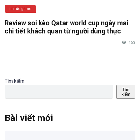
tin tức game
Review soi kèo Qatar world cup ngày mai
chi tiết khách quan từ người dùng thực
153
Tìm kiếm
Tìm
kiếm
Bài viết mới