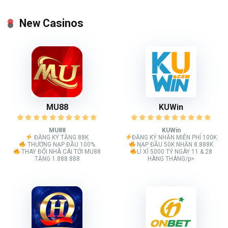
New Casinos
MU88
KUWin
MU88
KUWin
ĐĂNG KÝ TẶNG 88K
ĐĂNG KÝ NHẬN MIỄN PHÍ 100K
THƯỞNG NẠP ĐẦU 100%
NẠP ĐẦU 50K NHẬN 8.888K
THAY ĐỔI NHÀ CÁI TỚI MU88
LÌ XÌ 5000 TỶ NGÀY 11 & 28
TẶNG 1.888.888
HÀNG THÁNG/p>