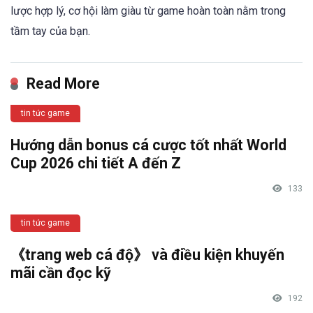
lược hợp lý, cơ hội làm giàu từ game hoàn toàn nằm trong
tầm tay của bạn.
Read More
tin tức game
Hướng dẫn bonus cá cược tốt nhất World
Cup 2026 chi tiết A đến Z
133
tin tức game
《trang web cá độ》 và điều kiện khuyến
mãi cần đọc kỹ
192