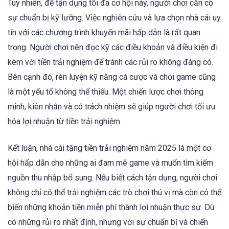
Tuy nhiên, để tận dụng tối đa cơ hội này, người chơi cần có
sự chuẩn bị kỹ lưỡng. Việc nghiên cứu và lựa chọn nhà cái uy
tín với các chương trình khuyến mãi hấp dẫn là rất quan
trọng. Người chơi nên đọc kỹ các điều khoản và điều kiện đi
kèm với tiền trải nghiệm để tránh các rủi ro không đáng có.
Bên cạnh đó, rèn luyện kỹ năng cá cược và chơi game cũng
là một yếu tố không thể thiếu. Một chiến lược chơi thông
minh, kiên nhẫn và có trách nhiệm sẽ giúp người chơi tối ưu
hóa lợi nhuận từ tiền trải nghiệm.
Kết luận, nhà cái tặng tiền trải nghiệm năm 2025 là một cơ
hội hấp dẫn cho những ai đam mê game và muốn tìm kiếm
nguồn thu nhập bổ sung. Nếu biết cách tận dụng, người chơi
không chỉ có thể trải nghiệm các trò chơi thú vị mà còn có thể
biến những khoản tiền miễn phí thành lợi nhuận thực sự. Dù
có những rủi ro nhất định, nhưng với sự chuẩn bị và chiến