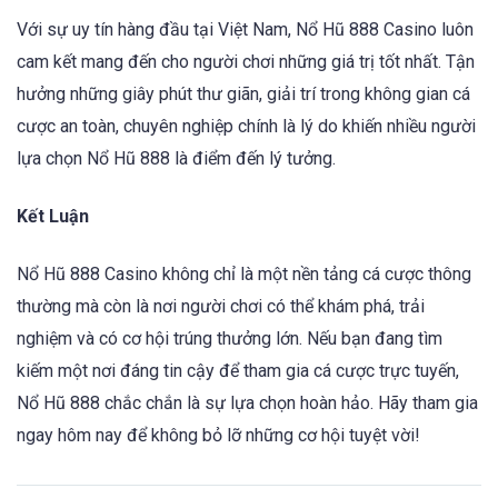
Với sự uy tín hàng đầu tại Việt Nam, Nổ Hũ 888 Casino luôn
cam kết mang đến cho người chơi những giá trị tốt nhất. Tận
hưởng những giây phút thư giãn, giải trí trong không gian cá
cược an toàn, chuyên nghiệp chính là lý do khiến nhiều người
lựa chọn Nổ Hũ 888 là điểm đến lý tưởng.
Kết Luận
Nổ Hũ 888 Casino không chỉ là một nền tảng cá cược thông
thường mà còn là nơi người chơi có thể khám phá, trải
nghiệm và có cơ hội trúng thưởng lớn. Nếu bạn đang tìm
kiếm một nơi đáng tin cậy để tham gia cá cược trực tuyến,
Nổ Hũ 888 chắc chắn là sự lựa chọn hoàn hảo. Hãy tham gia
ngay hôm nay để không bỏ lỡ những cơ hội tuyệt vời!