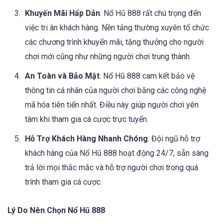
Khuyến Mãi Hấp Dẫn
: Nổ Hũ 888 rất chú trọng đến
việc tri ân khách hàng. Nền tảng thường xuyên tổ chức
các chương trình khuyến mãi, tặng thưởng cho người
chơi mới cũng như những người chơi trung thành.
An Toàn và Bảo Mật
: Nổ Hũ 888 cam kết bảo vệ
thông tin cá nhân của người chơi bằng các công nghệ
mã hóa tiên tiến nhất. Điều này giúp người chơi yên
tâm khi tham gia cá cược trực tuyến.
Hỗ Trợ Khách Hàng Nhanh Chóng
: Đội ngũ hỗ trợ
khách hàng của Nổ Hũ 888 hoạt động 24/7, sẵn sàng
trả lời mọi thắc mắc và hỗ trợ người chơi trong quá
trình tham gia cá cược.
Lý Do Nên Chọn Nổ Hũ 888