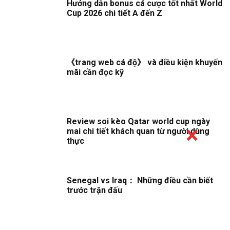
Hướng dẫn bonus cá cược tốt nhất World
Cup 2026 chi tiết A đến Z
《trang web cá độ》 và điều kiện khuyến
mãi cần đọc kỹ
Review soi kèo Qatar world cup ngày
mai chi tiết khách quan từ người dùng
thực
Senegal vs Iraq： Những điều cần biết
trước trận đấu