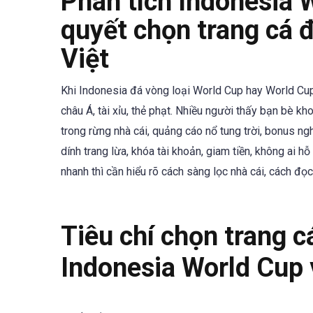
Phân tích Indonesia 
quyết chọn trang cá 
Việt
Khi Indonesia đá vòng loại World Cup hay World Cup 
châu Á, tài xỉu, thẻ phạt. Nhiều người thấy bạn bè k
trong rừng nhà cái, quảng cáo nổ tung trời, bonus n
dính trang lừa, khóa tài khoản, giam tiền, không ai h
nhanh thì cần hiểu rõ cách sàng lọc nhà cái, cách đọ
Tiêu chí chọn trang c
Indonesia World Cup