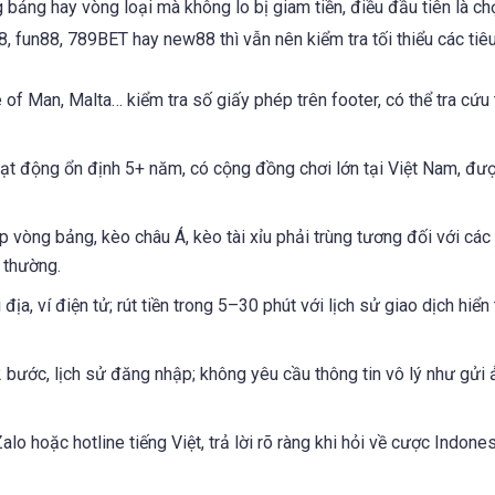
bảng hay vòng loại mà không lo bị giam tiền, điều đầu tiên là c
8, fun88, 789BET hay new88 thì vẫn nên kiểm tra tối thiểu các tiêu
 of Man, Malta… kiểm tra số giấy phép trên footer, có thể tra cứu 
ạt động ổn định 5+ năm, có cộng đồng chơi lớn tại Việt Nam, đư
vòng bảng, kèo châu Á, kèo tài xỉu phải trùng tương đối với các 
 thường.
ịa, ví điện tử; rút tiền trong 5–30 phút với lịch sử giao dịch hiển 
 bước, lịch sử đăng nhập; không yêu cầu thông tin vô lý như gửi 
lo hoặc hotline tiếng Việt, trả lời rõ ràng khi hỏi về cược Indone