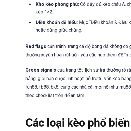
Kho kèo phong phú:
Có đầy đủ kèo châu Á, châ
kèo 1×2.
Điều khoản dễ hiểu:
Mục “Điều khoản & Điều kiệ
hoặc dừng giữa chừng.
Red flags
cần tránh: trang cá độ bóng đá không có
thường xuyên hoãn rút tiền, yêu cầu nạp thêm để “mở k
Green signals
của trang tốt: lịch sử trả thưởng rõ 
bảng, giới hạn cược linh hoạt, hỗ trợ tư vấn kèo bằ
fun88, fb88, bk8, cùng các nhà cái mới nổi như mu88
theo checklist trên để an tâm.
Các loại kèo phổ biến