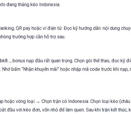
 khi đang thắng kèo Indonesia.
Banking, QR pay hoặc ví điện tử. Đọc kỹ hướng dẫn: nội dung chuy
 phòng trường hợp cần hỗ trợ sau.
 bk8…, bonus nạp đầu rất quan trọng. Chọn gói thể thao, đọc kỹ đi
). Nhớ bấm “Nhận khuyến mãi” hoặc nhập mã code trước khi nạp, 
hoặc vòng loại → Chọn trận có Indonesia. Chọn loại kèo (châu Á
ắt đầu với kèo đơn, vốn nhỏ để làm quen. Sau khi trận kết thúc, k