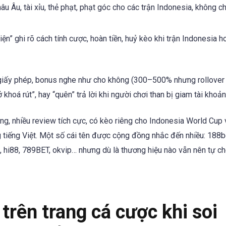
u Âu, tài xỉu, thẻ phạt, phạt góc cho các trận Indonesia, không c
n” ghi rõ cách tính cược, hoàn tiền, huỷ kèo khi trận Indonesia h
 giấy phép, bonus nghe như cho không (300–500% nhưng rollover 
hoá rút”, hay “quên” trả lời khi người chơi than bị giam tài khoản
ràng, nhiều review tích cực, có kèo riêng cho Indonesia World Cup
ng tiếng Việt. Một số cái tên được cộng đồng nhắc đến nhiều: 188b
, hi88, 789BET, okvip… nhưng dù là thương hiệu nào vẫn nên tự c
 trên trang cá cược khi soi