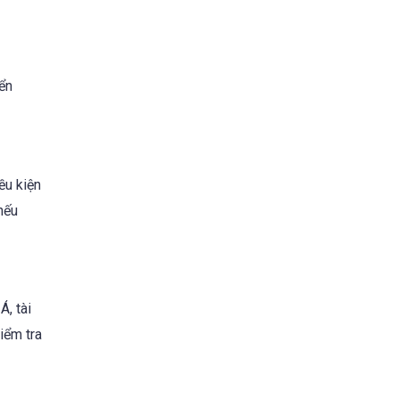
ển
ều kiện
nếu
, tài
iểm tra