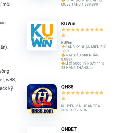
THAY ĐỔI NHÀ CÁI TỚI
hỉ mỗi
MU88 TẶNG 1.888.888
oãn
KUWin
KUWin
ẩn),
ĐĂNG KÝ NHẬN MIỄN PHÍ
100K
.
NẠP ĐẦU 50K NHẬN
8.888K
LÌ XÌ 5000 TỶ NGÀY 11 &
28 HÀNG THÁNG/p>
 vòng
et, w88,
QH88
heck kỹ
KHUYẾN MÃI HOÀN TRẢ
30% THỨ 7 & CN
ONBET