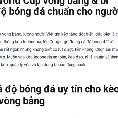
World Cup vòng bảng & bí
độ bóng đá chuẩn cho ngườ
vòng bảng, lượng người Việt tìm kèo tăng đột biến, đặc biệt là 
hoe thắng kèo Indonesia, lên Google gõ “trang cá độ bóng đá” rồi…
ghe rất ngon nhưng không biết có rút được tiền không. Chọn sai mộ
ỗ trợ. Muốn vào kèo Indonesia an toàn, kèo đẹp, tỷ lệ chuẩn và tha
c kèo, quản lý vốn và tận dụng bonus đúng cách.
á độ bóng đá uy tín cho kè
 vòng bảng