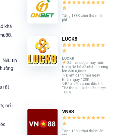
Tặng 188K chơi thử miễn
phí
có khá
 mu88,
LUCK8
LUCK8
 Nếu tin
Săn vé cược may mắn
trong Nổ hủ để nhận thưởng
 thường
lên đến 8,888K
✩ Điểm danh mỗi ngày –
Nhận ngay 128K
✩Bảo hiểm cược đầu tiên
a rất
Thể thao – Hoàn tiền cược
100%
75; nếu
VN88
óc.
Tặng 188K chơi thử miễn