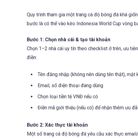
Quy trình tham gia một trang cá độ bóng đá khá giốn
bước là có thể vào kèo Indonesia World Cup vòng b
Bước 1: Chọn nhà cái & tạo tài khoản
Chọn 1–2 nhà cái uy tín theo checklist ở trên, ưu tiê
điền:
Tên đăng nhập (không nên dùng tên thật), mật
Email, số điện thoại đang dùng
Chọn loại tiền tệ VNĐ nếu có
Điền mã giới thiệu (nếu có) để nhận thêm ưu đã
Bước 2: Xác thực tài khoản
Một số trang cá độ bóng đá yêu cầu xác thực email