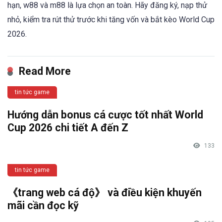
hạn, w88 và m88 là lựa chọn an toàn. Hãy đăng ký, nạp thử
nhỏ, kiểm tra rút thử trước khi tăng vốn và bắt kèo World Cup
2026.
Read More
tin tức game
Hướng dẫn bonus cá cược tốt nhất World
Cup 2026 chi tiết A đến Z
133
tin tức game
《trang web cá độ》 và điều kiện khuyến
mãi cần đọc kỹ