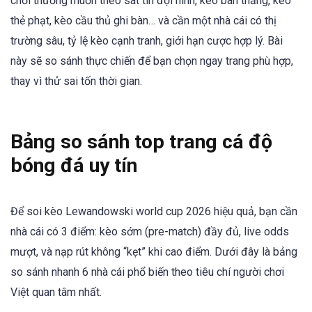
chơi thường muốn theo sát tin đội hình, kèo bàn thắng, kèo
thẻ phạt, kèo cầu thủ ghi bàn… và cần một nhà cái có thị
trường sâu, tỷ lệ kèo cạnh tranh, giới hạn cược hợp lý. Bài
này sẽ so sánh thực chiến để bạn chọn ngay trang phù hợp,
thay vì thử sai tốn thời gian.
Bảng so sánh top trang cá độ
bóng đá uy tín
Để soi kèo Lewandowski world cup 2026 hiệu quả, bạn cần
nhà cái có 3 điểm: kèo sớm (pre-match) đầy đủ, live odds
mượt, và nạp rút không “kẹt” khi cao điểm. Dưới đây là bảng
so sánh nhanh 6 nhà cái phổ biến theo tiêu chí người chơi
Việt quan tâm nhất.