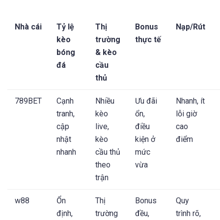
Nhà cái
Tỷ lệ
Thị
Bonus
Nạp/Rút
kèo
trường
thực tế
bóng
& kèo
đá
cầu
thủ
789BET
Cạnh
Nhiều
Ưu đãi
Nhanh, ít
tranh,
kèo
ổn,
lỗi giờ
cập
live,
điều
cao
nhật
kèo
kiện ở
điểm
nhanh
cầu thủ
mức
theo
vừa
trận
w88
Ổn
Thị
Bonus
Quy
định,
trường
đều,
trình rõ,