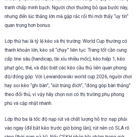
tranh chấp minh bạch. Người chơi thường bỏ qua bước này,
nhưng đến lúc thắng lớn mà gặp rắc rối thì mới thấy “uy tín”
quan trọng hơn bonus.
Lớp thứ hai là tỷ lệ kèo và thị trường: World Cup thường có
thanh khoản lớn, kèo sẽ “chạy” liên tục. Trang tốt cần cung
cấp line sâu (handicap, tài xỉu nhiều mốc), kèo hiệp 1, kèo
phạt góc, thẻ, và đặc biệt các kèo cầu thủ liên quan phong
độ/đóng góp. Với Lewandowski world cup 2026, người chơi
hay soi kèo “ghi bàn”, “sút trúng đích”, “đóng góp bàn thắng”
theo đối thủ; vì vậy hãy chọn nơi có thị trường phụ phong
phú và cập nhật nhanh.
Lớp thứ ba là tốc độ nạp rút và chất lượng hỗ trợ: nạp phải
vào ngay (để bắt kèo trước giờ bóng lăn), rút nên có SLA rõ
ràng (thời gian xử lý). Nếu CSKH phản hồi chậm trong giờ