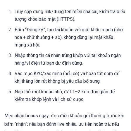
Truy cập đúng link/đúng tên miền nhà cái, kiểm tra biểu
tượng khóa bảo mật (HTTPS).
Bấm “Đăng ký”, tạo tài khoản với mật khẩu mạnh (chữ
hoa + chữ thường + số), không dùng lại mật khẩu
mạng xã hội.
Nhập thông tin cá nhân trùng khớp với tài khoản ngân
hàng/ví điện tử bạn dự định dùng.
Vào mục KYC/xác minh (nếu có) và hoàn tất sớm để
khi thắng lớn rút không bị yêu cầu bổ sung.
Nạp thử một khoản nhỏ, đặt 1–2 kèo đơn giản để
kiểm tra khớp lệnh và lịch sử cược.
Mẹo nhận bonus ngay: đọc điều khoản gói thưởng trước khi
bấm “nhận”; nếu bạn đánh live nhiều, ưu tiên hoàn trả; nếu