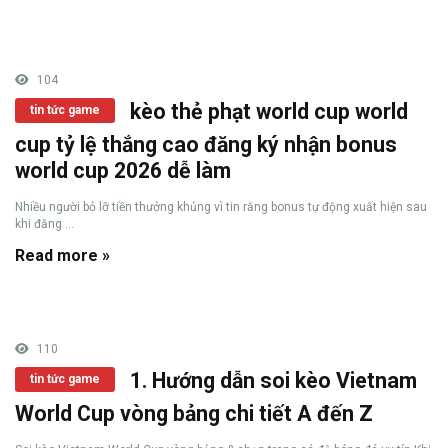
104
kèo thẻ phạt world cup world
tin tức game
cup tỷ lệ thắng cao đăng ký nhận bonus
world cup 2026 dễ làm
Nhiều người bỏ lỡ tiền thưởng khủng vì tin rằng bonus tự động xuất hiện sau
khi đăng ...
Read more »
110
1. Hướng dẫn soi kèo Vietnam
tin tức game
World Cup vòng bảng chi tiết A đến Z