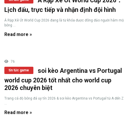
Ả Rập Xê Út World Cup 2026：
Lịch đấu, trực tiếp và nhận định đội hình
Ả Rập Xê Út World Cup 2026 đang là từ khóa được đông đảo người hâm mộ
bóng ...
Read more »
76
soi kèo Argentina vs Portugal
tin tức game
world cup 2026 tốt nhất cho world cup
2026 chuyên biệt
Trang cá độ bóng đá uy tín 2026 & soi kèo Argentina vs Portugal từ A đến Z
...
Read more »