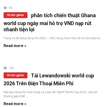
93
phân tích chiến thuật Ghana
tin tức game
world cup ngày mai hỗ trợ VND nạp rút
nhanh tiện lợi
Trang cá độ bóng đá uy tín 2026 – Cẩm nang chọn nhà cái và chơi kèo từ ...
Read more »
103
Tải Lewandowski world cup
tin tức game
2026 Trên Điện Thoại Miễn Phí
Nếu bạn đang tìm một trang cá cược để “đánh” World Cup 2026, câu hỏi
thường gặp nhất ...
Read more »