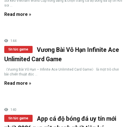
Soi kèo Vietnam World Cup vòng bảng & chọn trang cá độ bóng đá uy tín Khi
soi ...
Read more »
144
Vương Bài Vô Hạn Infinite Ace
tin tức game
Unlimited Card Game
《Vương Bài Vô Hạn – Infinite Ace Unlimited Card Game》 là một trò chơi
bài chiến thuật độc ...
Read more »
140
App cá độ bóng đá uy tín mới
tin tức game